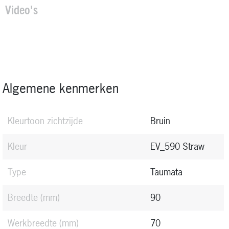
Video's
Algemene kenmerken
Kleurtoon zichtzijde
Bruin
Kleur
EV_590 Straw
Type
Taumata
Breedte
(mm)
90
Werkbreedte
(mm)
70