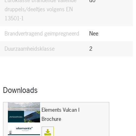
Euroklasse brandende vallende
d0
druppels/deeltjes volgens EN
13501-1
Brandvertragend geïmpregneerd
Nee
Duurzaamheidsklasse
2
Downloads
Elements Vulcan I
Brochure