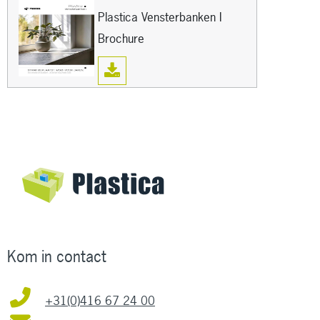
Volumieke massa
720
Plastica Vensterbanken I
Brochure
Milieucertificering
FSC
Krasvast
ja
Model
Classic
Actie
nee
Kom in contact
+31(0)416 67 24 00