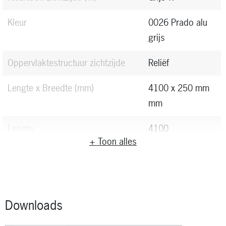
Kleur
0026 Prado alu
grijs
Oppervlaktestructuur zichtzijde
Reliëf
Lengte x Breedte
(mm)
4100 x 250 mm
mm
Lengte
4100
+ Toon alles
Breedte
250
Dikte (mm)
40
Downloads
Gewicht per meter
(kg)
3.96