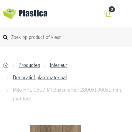
0
Producten
Interieur
Decoratief plaatmateriaal
Mito HPL 0817 MI Brixen eiken 2800x1300x1 mm,
met folie