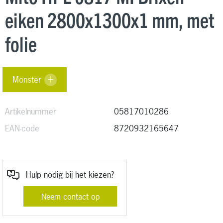
eiken 2800x1300x1 mm, met
folie
Monster
Artikelnummer
05817010286
EAN-code
8720932165647
Hulp nodig bij het kiezen?
Neem contact op