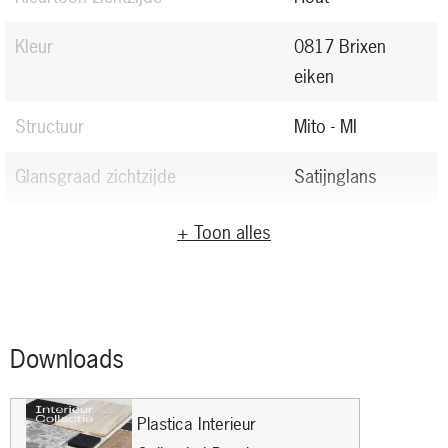
Kleur
0817 Brixen
eiken
Structuur
Mito - MI
Glansgraad zichtzijde
Satijnglans
Dikte (mm)
(mm)
1
+ Toon alles
Lengte x Breedte (mm)
2800x1300 mm
Lengte
(mm)
2800
Downloads
Breedte
(mm)
1300
Plastica Interieur
Type
HPL Standaard