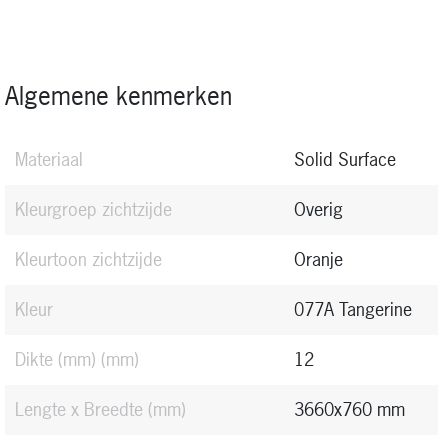
Algemene kenmerken
Materiaal
Solid Surface
Kleurgroep zichtzijde
Overig
Kleurtoon zichtzijde
Oranje
Kleur
077A Tangerine
Dikte (mm)
(mm)
12
Lengte x Breedte (mm)
3660x760 mm