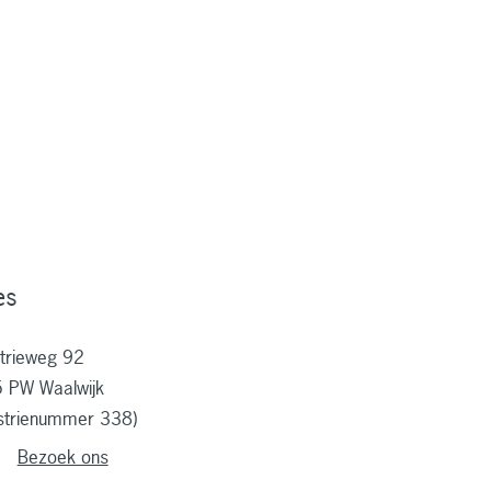
stof
es
strieweg 92
 PW Waalwijk
ustrienummer 338)
Bezoek ons