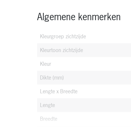
Algemene kenmerken
Kleurgroep zichtzijde
Kleurtoon zichtzijde
Kleur
Dikte (mm)
Lengte x Breedte
Lengte
Breedte