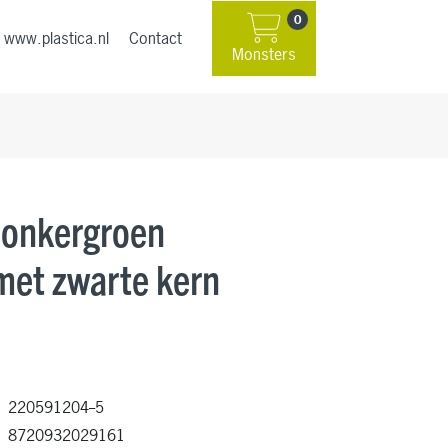
0
www.plastica.nl
Contact
Monsters
Donkergroen
et zwarte kern
220591204--5
8720932029161