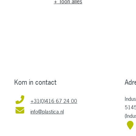
+ Toon alles
Kunst
Zwart
Kom in contact
Adr
Indu
+31(0)416 67 24 00
5145
info@plastica.nl
(Ind