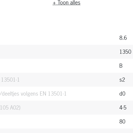
+ Toon alles
Hoogg
NT
4100
8.6
1300
1350
HPL v
B
Bruin
N 13501-1
s2
ja
/deeltjes volgens EN 13501-1
d0
Ja
 105 A02)
4-5
Ja
80
PEFC