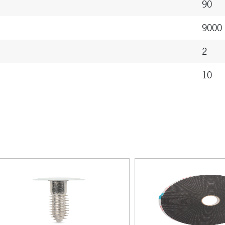
90
Ja
9000
Ja
2
Ja
10
Satijn
Satijn
6