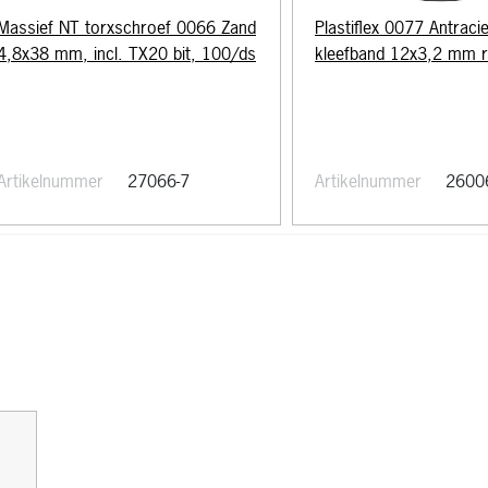
Massief NT torxschroef 0066 Zand
Plastiflex 0077 Antracie
4,8x38 mm, incl. TX20 bit, 100/ds
kleefband 12x3,2 mm 
Artikelnummer
27066-7
Artikelnummer
2600