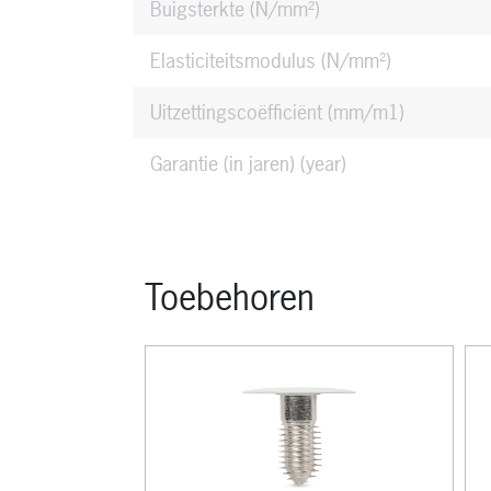
Buigsterkte
(N/mm²)
Stootvast
Elasticiteitsmodulus
(N/mm²)
Slagvast
Uitzettingscoëfficiënt (mm/m1)
Krasvast
Garantie (in jaren)
(year)
Decor zichtzijde Standaard ETIM
Kleurgroep zichtzijde Standaard ETIM
Toebehoren
Glansgraad zichtzijde Standaard ETIM
Glansgraad zichtzijde
Glansgraad rugzijde
Dikte (mm)
(mm)