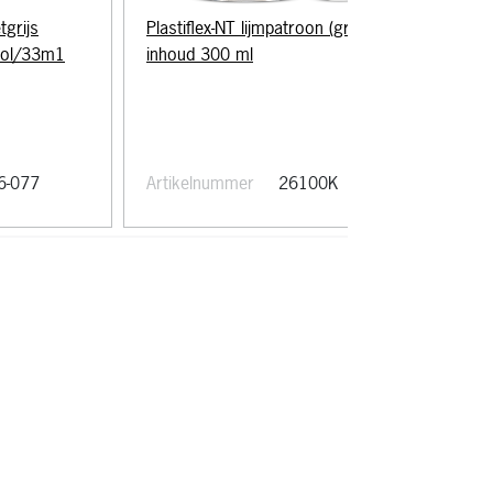
tgrijs
Plastiflex-NT lijmpatroon (groen)
Pla
rol/33m1
inhoud 300 ml
10
6-077
Artikelnummer
26100K
Art