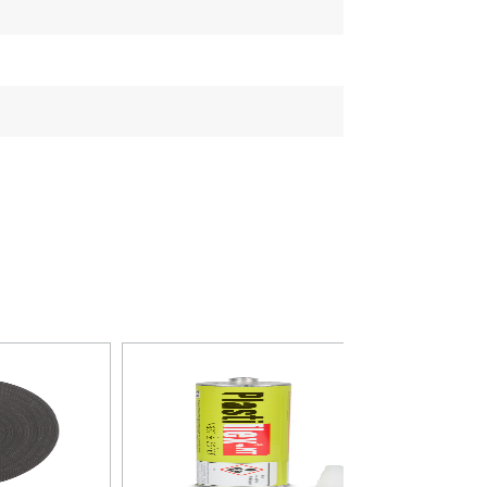
glans
glans