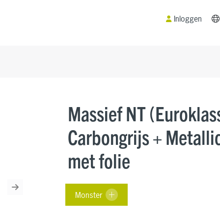
Inloggen
Massief NT (Euroklas
Carbongrijs + Metal
met folie
Next
Monster