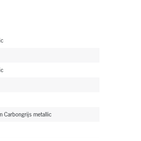
ic
ic
 Carbongrijs metallic