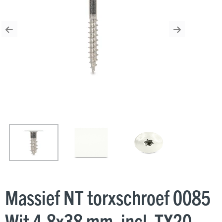
Previous
Next
Massief NT torxschroef 0085
Wit 4,8x38 mm, incl. TX20