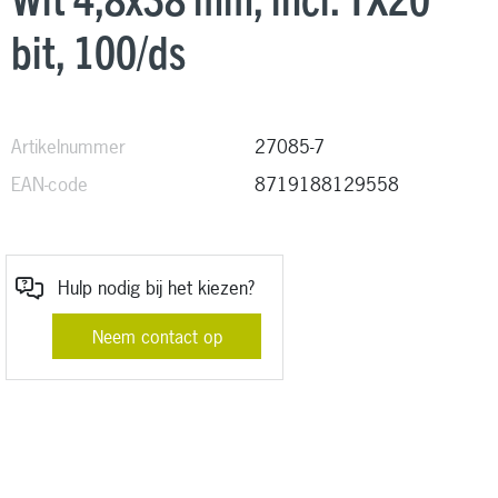
bit, 100/ds
Artikelnummer
27085-7
EAN-code
8719188129558
Hulp nodig bij het kiezen?
Neem contact op