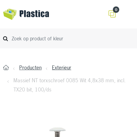
0
Producten
Exterieur
Massief NT torxschroef 0085 Wit 4,8x38 mm, incl.
TX20 bit, 100/ds