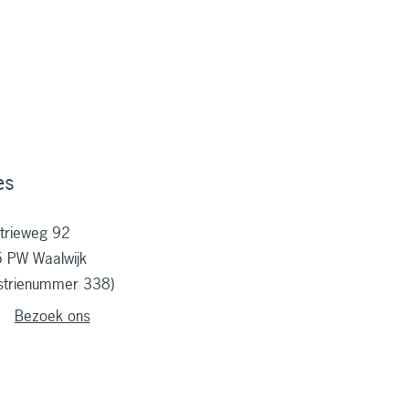
es
strieweg 92
 PW Waalwijk
ustrienummer 338)
Bezoek ons