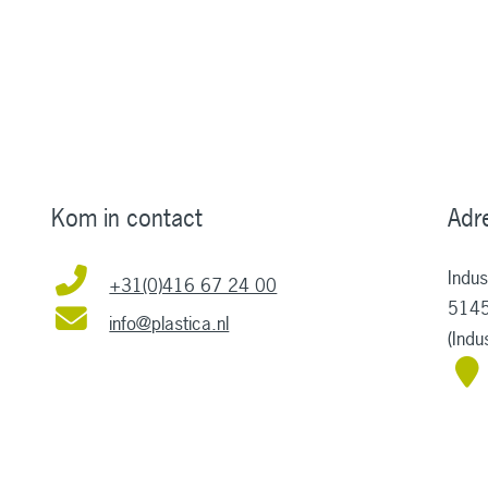
Kom in contact
Adr
Indu
+31(0)416 67 24 00
5145
info@plastica.nl
(Ind