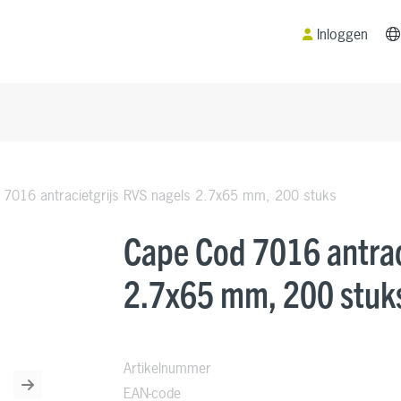
Inloggen
7016 antracietgrijs RVS nagels 2.7x65 mm, 200 stuks
Cape Cod 7016 antrac
2.7x65 mm, 200 stuk
Artikelnummer
EAN-code
Next