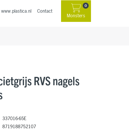
0
www.plastica.nl
Contact
Monsters
ietgrijs RVS nagels
s
337016-65E
8719188752107