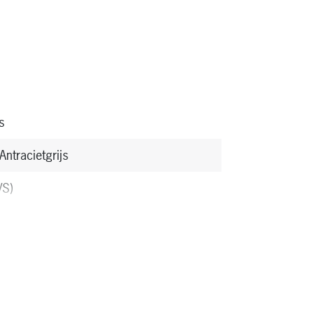
s
ntracietgrijs
VS)