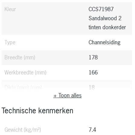
Kleur
CCS71987
Sandalwood 2
tinten donkerder
Type
Channelsiding
Breedte
(mm)
178
Werkbreedte
(mm)
166
Dikte (mm)
(mm)
18
+ Toon alles
Lengte
(mm)
Vallende lengte
Technische kenmerken
Verfmethode
Gewicht
(kg/m²)
7.4
Oppervlaktebehandeling
Dekkende lak