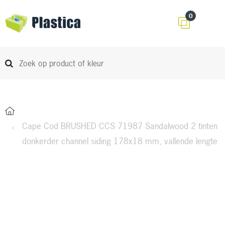
0
Cape Cod BRUSHED CCS 71987 Sandalwood 2 tinten
donkerder channel siding 178x18 mm, vallende lengte