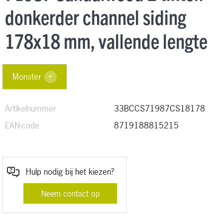
donkerder channel siding
178x18 mm, vallende lengte
Monster
Artikelnummer
33BCCS71987CS18178
EAN-code
8719188815215
Hulp nodig bij het kiezen?
Neem contact op