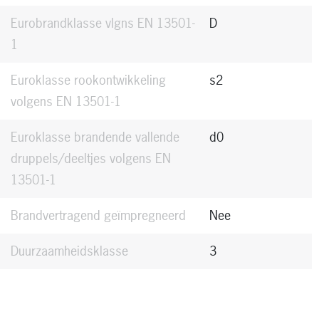
Eurobrandklasse vlgns EN 13501-
D
Houtsoort
Lodgepole Pine
1
Oppervlaktebewerking
Brushed
Euroklasse rookontwikkeling
s2
Milieucertificering
volgens EN 13501-1
PEFC
Euroklasse brandende vallende
d0
druppels/deeltjes volgens EN
13501-1
Brandvertragend geïmpregneerd
Nee
Duurzaamheidsklasse
3