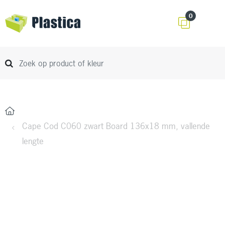
0
Cape Cod C060 zwart Board 136x18 mm, vallende
lengte