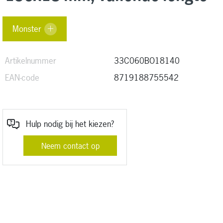
Monster
Artikelnummer
33C060BO18140
EAN-code
8719188755542
Hulp nodig bij het kiezen?
Neem contact op