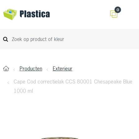
0
Producten
Exterieur
Cape Cod correctielak CCS 80001 Chesapeake Blue
1000 ml