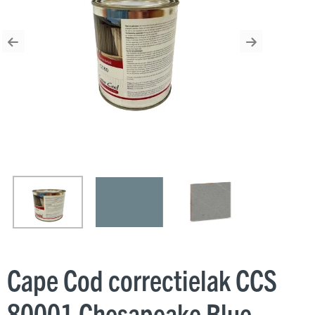
Previous
Next
Cape Cod correctielak CCS
80001 Chesapeake Blue