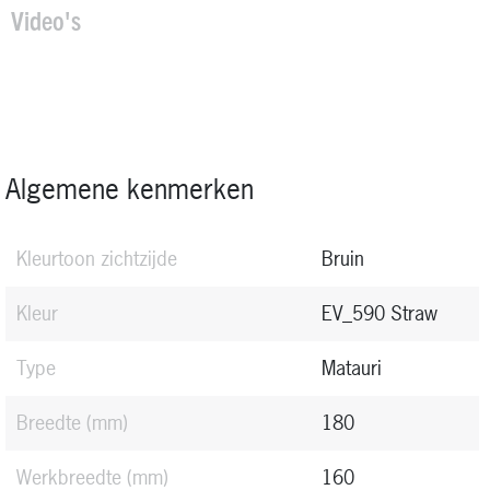
Video's
Algemene kenmerken
Kleurtoon zichtzijde
Bruin
Kleur
EV_590 Straw
Type
Matauri
Breedte
(mm)
180
Werkbreedte
(mm)
160