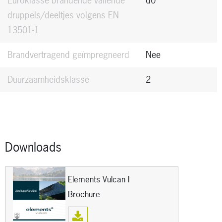
Euroklasse brandende vallende
d0
druppels/deeltjes volgens EN
13501-1
Brandvertragend geïmpregneerd
Nee
Duurzaamheidsklasse
2
Downloads
Elements Vulcan I
Brochure